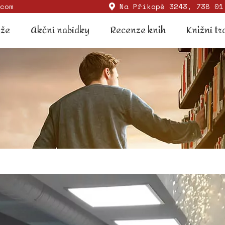
com
Na Příkopě 3243, 738 01
Soutěže
Akční nabídky
Recenze knih
Knižní
ěže
Akční nabídky
Recenze knih
Knižní tr