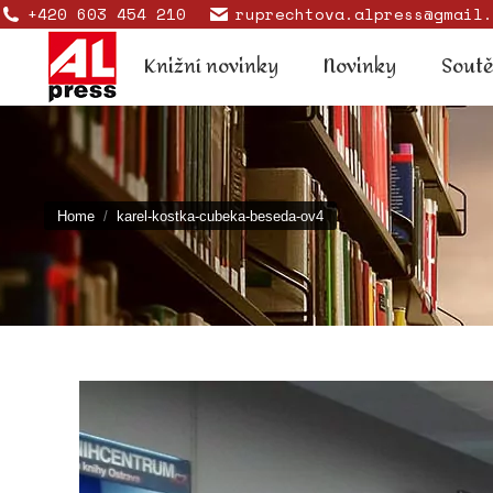
+420 603 454 210
ruprechtova.alpress@gmail.
Knižní novinky
Novinky
Knižní novinky
Novinky
Sout
You are here:
Home
karel-kostka-cubeka-beseda-ov4