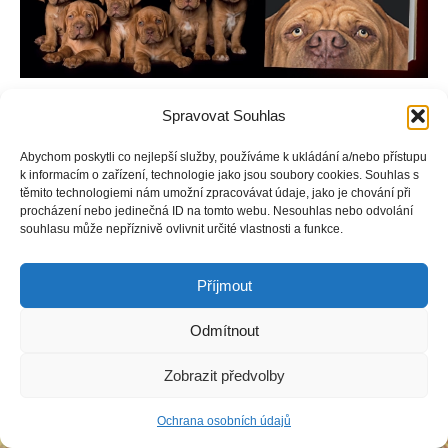
Čtyřnozí psí přátelé jsou zároveň i našimi nejlepšími terapeuty.
Spravovat Souhlas
Moudré rady doprovázené mimořádnými fotografiemi nám
připomenou, co je v životě opravdu důležité.
Abychom poskytli co nejlepší služby, používáme k ukládání a/nebo přístupu
k informacím o zařízení, technologie jako jsou soubory cookies. Souhlas s
těmito technologiemi nám umožní zpracovávat údaje, jako je chování při
procházení nebo jedinečná ID na tomto webu. Nesouhlas nebo odvolání
souhlasu může nepříznivě ovlivnit určité vlastnosti a funkce.
Copyright © Weiron Dynamics, s.r.o. |
Tvorba webových stránek
a
SEO
Příjmout
Odmítnout
Zobrazit předvolby
Ochrana osobních údajů