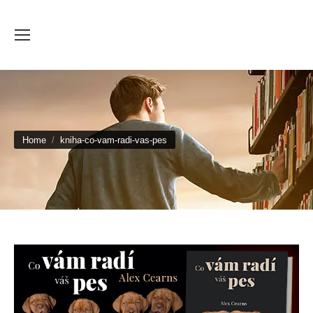
You are here:
Home
kniha-co-vam-radi-vas-pes