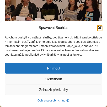
Spravovat Souhlas
Abychom poskytli co nejlepší služby, používáme k ukládání a/nebo přístupu
k informacím o zařízení, technologie jako jsou soubory cookies. Souhlas s
těmito technologiemi nám umožní zpracovávat údaje, jako je chování při
procházení nebo jedinečná ID na tomto webu. Nesouhlas nebo odvolání
souhlasu může nepříznivě ovlivnit určité vlastnosti a funkce.
Příjmout
Copyright © Weiron Dynamics, s.r.o. |
Tvorba webových stránek
a
SEO
Odmítnout
Zobrazit předvolby
Ochrana osobních údajů