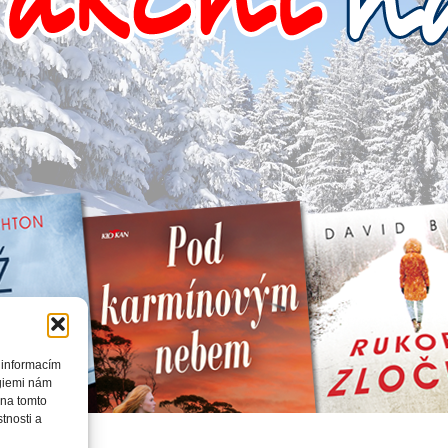
 informacím
ogiemi nám
 na tomto
tnosti a