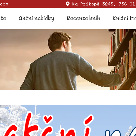
com
Na Příkopě 3243, 738 01
Soutěže
Akční nabídky
Recenze knih
Knižní
ěže
Akční nabídky
Recenze knih
Knižní tr