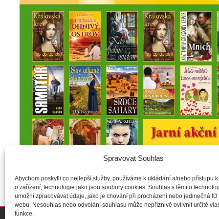
Spravovat Souhlas
Abychom poskytli co nejlepší služby, používáme k ukládání a/nebo přístupu k
o zařízení, technologie jako jsou soubory cookies. Souhlas s těmito technol
umožní zpracovávat údaje, jako je chování při procházení nebo jedinečná ID
webu. Nesouhlas nebo odvolání souhlasu může nepříznivě ovlivnit určité vlas
funkce.
Copyright © Weiron Dynamics, s.r.o. |
Tvorba webových stránek
a
SEO