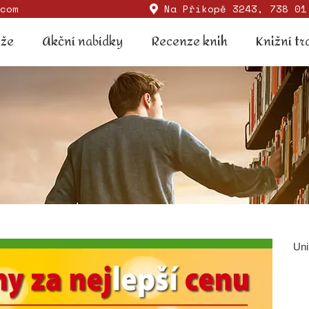
com
Na Příkopě 3243, 738 01
Soutěže
Akční nabídky
Recenze knih
Knižní
ěže
Akční nabídky
Recenze knih
Knižní tr
Uni