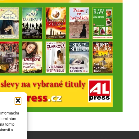
 informacím
ogiemi nám
 na tomto
tnosti a