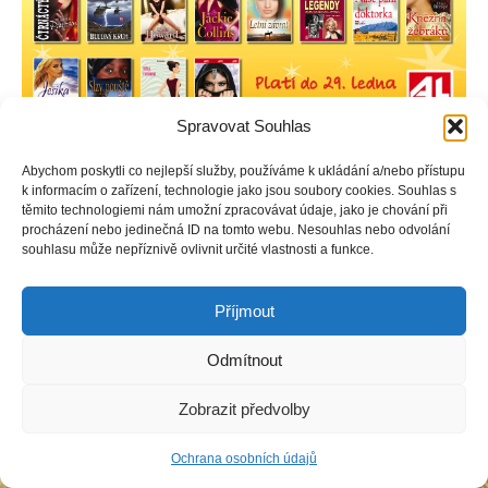
Spravovat Souhlas
Abychom poskytli co nejlepší služby, používáme k ukládání a/nebo přístupu
k informacím o zařízení, technologie jako jsou soubory cookies. Souhlas s
těmito technologiemi nám umožní zpracovávat údaje, jako je chování při
procházení nebo jedinečná ID na tomto webu. Nesouhlas nebo odvolání
Copyright © Weiron Dynamics, s.r.o. |
Tvorba webových stránek
a
souhlasu může nepříznivě ovlivnit určité vlastnosti a funkce.
SEO
Příjmout
Odmítnout
Zobrazit předvolby
Ochrana osobních údajů