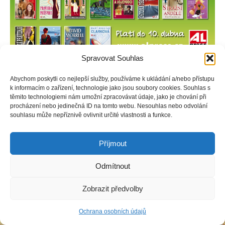
Spravovat Souhlas
Abychom poskytli co nejlepší služby, používáme k ukládání a/nebo přístupu
k informacím o zařízení, technologie jako jsou soubory cookies. Souhlas s
těmito technologiemi nám umožní zpracovávat údaje, jako je chování při
procházení nebo jedinečná ID na tomto webu. Nesouhlas nebo odvolání
Copyright © Weiron Dynamics, s.r.o. |
Tvorba webových stránek
a
souhlasu může nepříznivě ovlivnit určité vlastnosti a funkce.
SEO
Příjmout
Odmítnout
Zobrazit předvolby
Ochrana osobních údajů