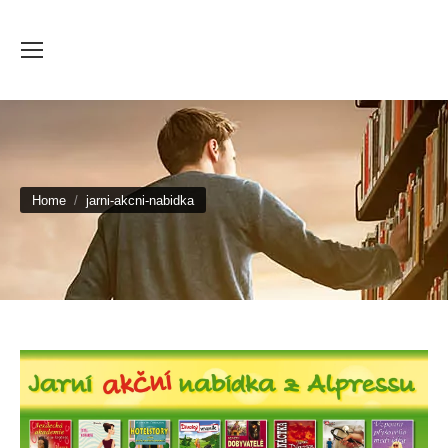
You are here:
Home
jarni-akcni-nabidka